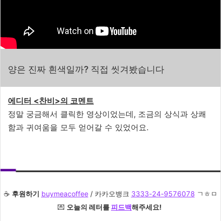
양은 진짜 흰색일까? 직접 씻겨봤습니다
에디터 <찬비>의 코멘트
정말 궁금해서 클릭한 영상이었는데, 조금의 상식과 상쾌
함과 귀여움을 모두 얻어갈 수 있었어요.
☕️
후원하기
buymeacoffee
/ 카카오뱅크
3333-24-9576078
ㄱㅎㅁ
💌
오늘의 레터를
피드백
해주세요!