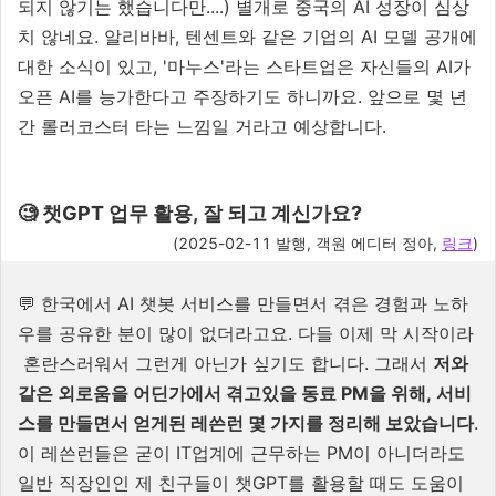
되지 않기는 했습니다만....) 별개로 중국의 AI 성장이 심상
치 않네요. 알리바바, 텐센트와 같은 기업의 AI 모델 공개에
대한 소식이 있고, '마누스'라는 스타트업은 자신들의 AI가
오픈 AI를 능가한다고 주장하기도 하니까요. 앞으로 몇 년
간 롤러코스터 타는 느낌일 거라고 예상합니다.
🧐 챗GPT 업무 활용, 잘 되고 계신가요?
(
2025-02-11
발행, 객원 에디터 정아,
링크
)
💬
한국에서 AI 챗봇 서비스를 만들면서 겪은 경험과 노하
우를 공유한 분이 많이 없더라고요. 다들 이제 막 시작이라
혼란스러워서 그런게 아닌가 싶기도 합니다.
그래서
저와
같은 외로움을 어딘가에서 겪고있을 동료 PM을 위해, 서비
스를 만들면서 얻게된 레쓴런 몇 가지를 정리해 보았습니다
.
이 레쓴런들은 굳이 IT업계에 근무하는 PM이 아니더라도
일반 직장인인 제 친구들이 챗GPT를 활용할 때도 도움이