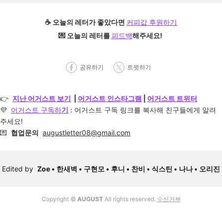
☕️
오늘의 레터가 좋았다면
커피값 후원하기
💌 오늘의 레터를
피드백
해주세요!
공유하기
트윗하기
👉
지난 어거스트 보기
|
어거스트 인스타그램
|
어거스트 트위터
💜
어거스트 구독하
기
: 어거스트 구독 링크를 복사해 친구들에게 알려
주세요!
💌
협업문의
augustletter08@gmail.com
Edited by
Zoe •
한새벽 •
구현모 •
후니 •
찬비
•
식스틴 • 나나 • 오리진
Copyright ©
AUGUST
All rights reserved.
수신거부