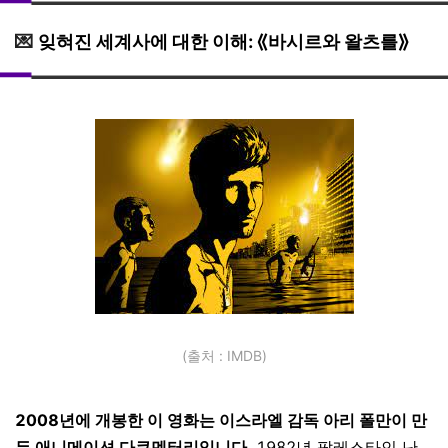
💌
잊혀진 세계사에 대한 이해: ⟪바시르와 왈츠를⟫
(출처 : IMDB)
2008년에 개봉한 이 영화는 이스라엘 감독 아리 폴만이 만
든 애니메이션 다큐멘터리입니다
. 1982년 팔레스타인 난