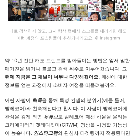
따로 검색하지 않고, 그저 탐색 탭에서 스크롤을 내리기만 해도
이런 계정의 포스팅들이 추천되더라고요. © Instagram
약 10년 전만 해도 트렌드를 받아들이는 방법은 앞서 말한
매거진을 읽거나 블로그 검색 위주로 이루어졌습니다.
그
런데 지금은 그 채널이 너무나 다양해졌어요.
패션에 대한
정보를 얻는 과정에서 소비자 여정을 떠올려볼까요.
어떤 사람이
틱톡
을 통해 특정 컨셉의 분위기(예를 들어,
발레코어)와 친숙해진다고 칩시다. 이 사람이 발레코어에
관심을 갖게 되면
유튜브
로 발레코어 패션 하울을 올리는
크리에이터의 겟레디윗미(GRWM) 영상을 시청할 가능성
이 높습니다.
인스타그램
의 관심사 타겟팅까지 적용된다면