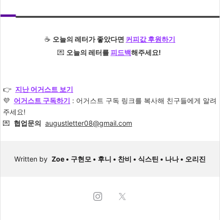
☕️
오늘의 레터가 좋았다면
커피값 후원하기
💌
오늘의 레터를
피드백
해주세요!
👉
지난 어거스트 보기
💜
어거스트 구독하
기
: 어거스트 구독 링크를 복사해 친구들에게 알려
주세요!
💌
협업문의
augustletter08@gmail.com
Written by
Zoe •
구현모 •
후니 •
찬비 •
식스틴 • 나나 • 오리진