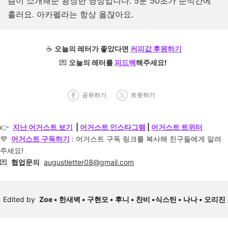
즘이 소개해준 굉장한 영상입니다. 5분 50초가 순식간에
흘러요. 아카펠라는 항상 옳잖아요.
☕️
오늘의 레터가 좋았다면
커피값 후원하기
💌
오늘의 레터를
피드백
해주세요!
공유하기
트윗하기
👉
지난 어거스트 보기
|
어거스트 인스타그램
|
어거스트 트위터
💜
어거스트 구독하
기
: 어거스트 구독 링크를 복사해 친구들에게 알려
주세요!
💌
협업문의
augustletter08@gmail.com
Edited by
Zoe •
한새벽 •
구현모 •
후니 •
찬비 •
식스틴 • 나나 • 오리진