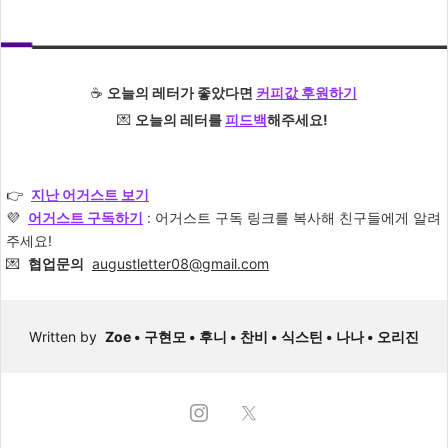
☕️
오늘의 레터가 좋았다면
커피값 후원하기
💌
오늘의 레터를
피드백
해주세요!
👉
지난 어거스트 보기
💜
어거스트 구독하
기
: 어거스트 구독 링크를 복사해 친구들에게 알려
주세요!
💌
협업문의
augustletter08@gmail.com
Written by
Zoe •
구현모 •
후니 •
찬비 •
식스틴 • 나나 • 오리진